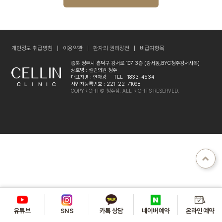
개인정보 취급방침
이용약관
환자의 권리장전
비급여항목
충북 청주시 흥덕구 강서로 107 3층 (강서동,BYC청주강서사옥)
상호명 : 셀린의원 청주
대표자명 : 안재광
TEL : 1833-4534
사업자등록번호 : 221-22-71098
COPYRIGHT© 청주점. ALL RIGHTS RESERVED.
유튜브
카톡 상담
온라인 예약
SNS
네이버예약