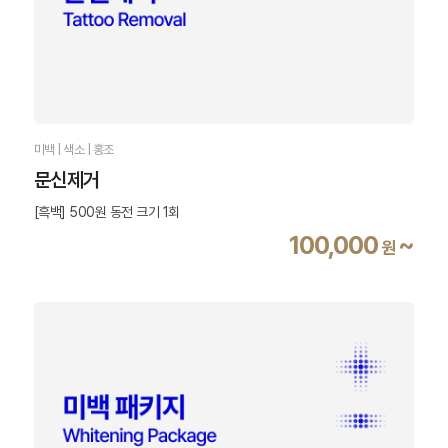
미백 | 색소 | 홍조
문신제거
[흑백] 500원 동전 크기 1회
100,000
~
원