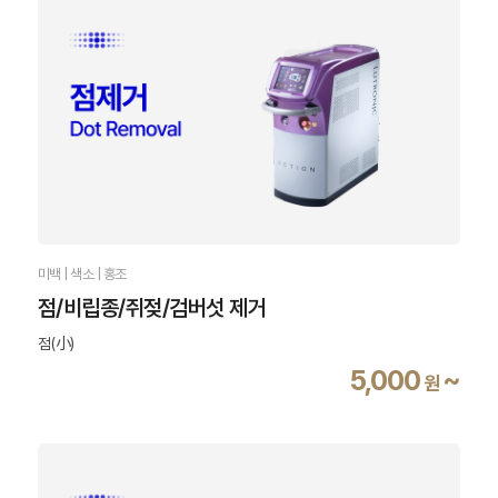
미백 | 색소 | 홍조
점/비립종/쥐젖/검버섯 제거
점(小)
5,000
~
원