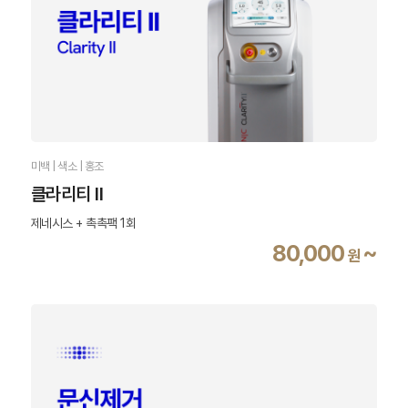
미백 | 색소 | 홍조
클라리티 Ⅱ
제네시스 + 촉촉팩 1회
80,000
~
원