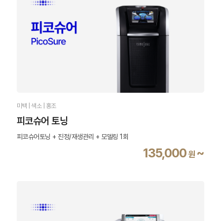
미백 | 색소 | 홍조
피코슈어 토닝
피코슈어토닝 + 진정/재생관리 + 모델링 1회
135,000
~
원