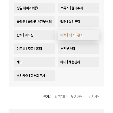
평일 해피아워⏰
보톡스 | 윤곽주사
콜라겐 | 콜라겐 스킨부스터
필러 | 실리프팅
탄력 | 리프팅
미백 | 색소 | 홍조
여드름 | 모공 | 흉터
스킨부스터
제모
바디 | 체형관리
스킨케어 | 항노화주사
인기순
최근등록순
낮은 가격순
높은 가격순