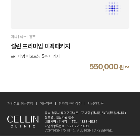
미백 | 색소 | 홍조
셀린 프리미엄 미백패키지
프리미엄 피코토닝 5주 패키지
550,000
~
원
개인정보 취급방침
이용약관
환자의 권리장전
비급여항목
충북 청주시 흥덕구 강서로 107 3층 (강서동,BYC청주강서사옥)
상호명 : 셀린의원 청주
대표자명 : 안재광
TEL : 1833-4534
사업자등록번호 : 221-22-71098
COPYRIGHT© 청주점. ALL RIGHTS RESERVED.