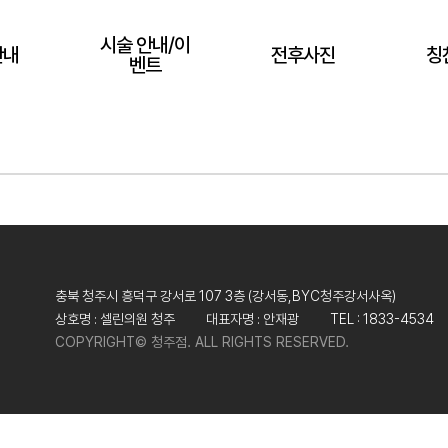
시술 안내/이
안내
전후사진
칭
벤트
00
명
충북 청주시 흥덕구 강서로 107 3층 (강서동,BYC청주강서사옥)
상호명 : 셀린의원 청주
대표자명 : 안재광
TEL : 1833-4534
COPYRIGHT© 청주점. ALL RIGHTS RESERVED.